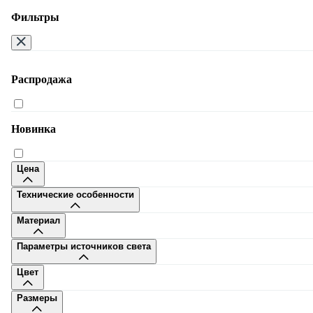
Фильтры
Распродажа
Москва
Новинка
Цена
Технические особенности
8-495-108-32-80
Материал
Заказать звонок
Пн-Сб 9–20, Вс 10–20
Параметры источников света
Много.ру
Доставка
Оплата
Дизайнерам
Сотрудничество
Гостини
Цвет
бизнесу
Контакты
Размеры