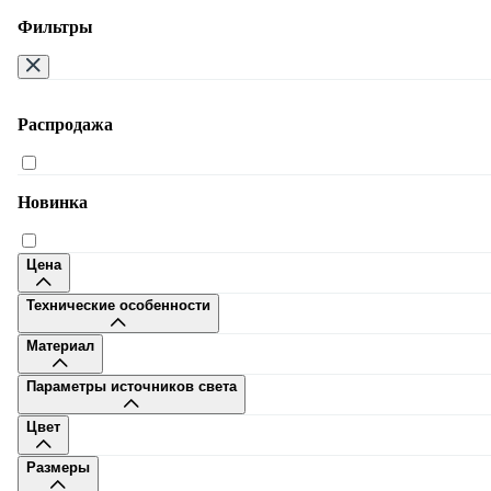
Фильтры
Распродажа
Москва
Новинка
Цена
Технические особенности
8-495-108-32-80
Материал
Заказать звонок
Пн-Сб 9–20, Вс 10–20
Параметры источников света
Много.ру
Доставка
Оплата
Дизайнерам
Сотрудничество
Гостини
Цвет
бизнесу
Контакты
Размеры