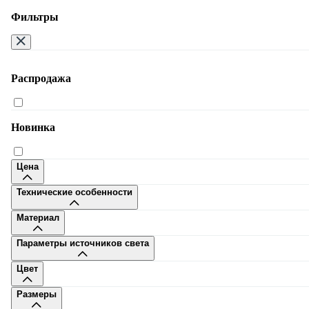
Фильтры
Распродажа
Москва
Новинка
Цена
Технические особенности
8-495-108-32-80
Материал
Заказать звонок
Пн-Сб 9–20, Вс 10–20
Параметры источников света
Много.ру
Доставка
Оплата
Дизайнерам
Сотрудничество
Гостини
Цвет
бизнесу
Контакты
Размеры